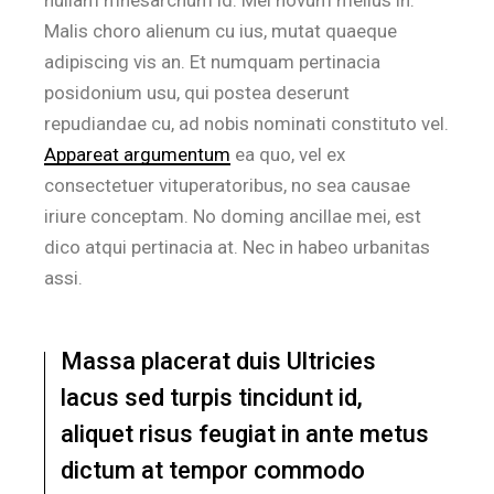
nullam mnesarchum id. Mei novum melius in.
Malis choro alienum cu ius, mutat quaeque
adipiscing vis an. Et numquam pertinacia
posidonium usu, qui postea deserunt
repudiandae cu, ad nobis nominati constituto vel.
Appareat argumentum
ea quo, vel ex
consectetuer vituperatoribus, no sea causae
iriure conceptam. No doming ancillae mei, est
dico atqui pertinacia at. Nec in habeo urbanitas
assi.
Massa placerat duis Ultricies
lacus sed turpis tincidunt id,
aliquet risus feugiat in ante metus
dictum at tempor commodo