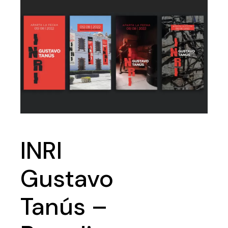
INRI
Gustavo
Tanús –