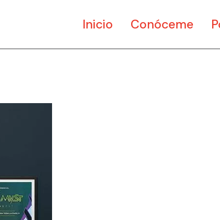
Inicio
Conóceme
P
Ar
Di
Mu