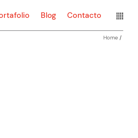
ortafolio
Blog
Contacto
Home
te
seño
seografía