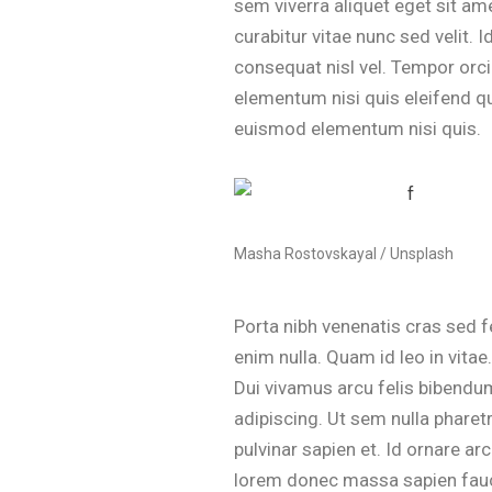
sem viverra aliquet eget sit a
curabitur vitae nunc sed velit.
consequat nisl vel. Tempor orci
elementum nisi quis eleifend q
euismod elementum nisi quis.
Masha Rostovskayal / Unsplash
Porta nibh venenatis cras sed fe
enim nulla. Quam id leo in vitae
Dui vivamus arcu felis bibendum
adipiscing. Ut sem nulla pharet
pulvinar sapien et. Id ornare ar
lorem donec massa sapien fauci