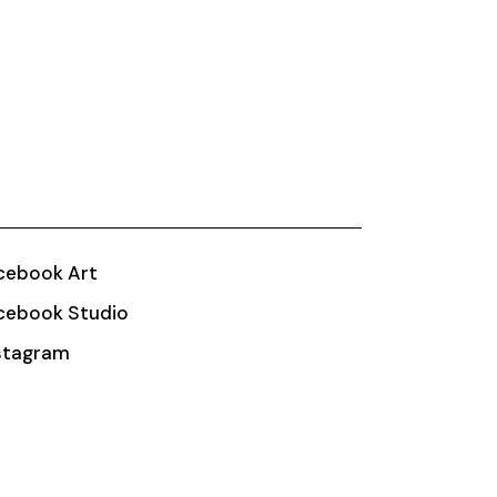
cebook Art
cebook Studio
stagram