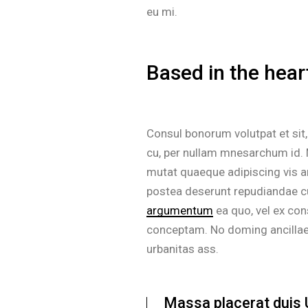
eu mi.
Based in the heart
Consul bonorum volutpat et sit
cu, per nullam mnesarchum id. 
mutat quaeque adipiscing vis a
postea deserunt repudiandae cu
argumentum
ea quo, vel ex con
conceptam. No doming ancillae m
urbanitas ass.
Massa placerat duis Ul