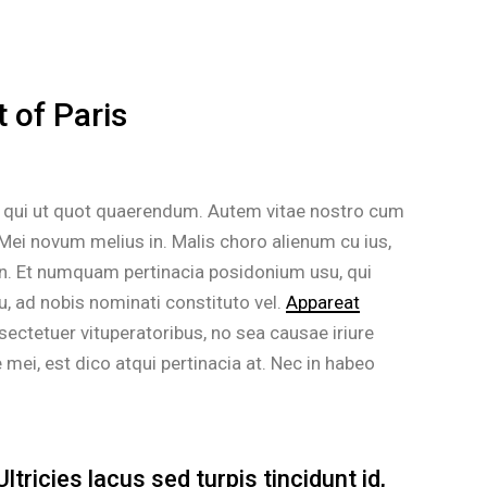
 of Paris
, qui ut quot quaerendum. Autem vitae nostro cum
Mei novum melius in. Malis choro alienum cu ius,
n. Et numquam pertinacia posidonium usu, qui
, ad nobis nominati constituto vel.
Appareat
sectetuer vituperatoribus, no sea causae iriure
ei, est dico atqui pertinacia at. Nec in habeo
tricies lacus sed turpis tincidunt id,