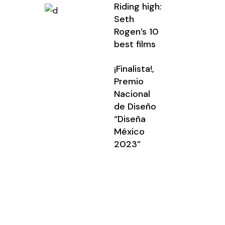
Riding high:
Seth
Rogen’s 10
best films
¡Finalista!,
Premio
Nacional
de Diseño
“Diseña
México
2023”