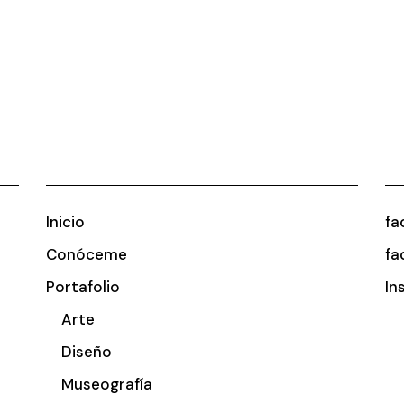
Inicio
fa
Conóceme
fa
Portafolio
In
Arte
Diseño
Museografía