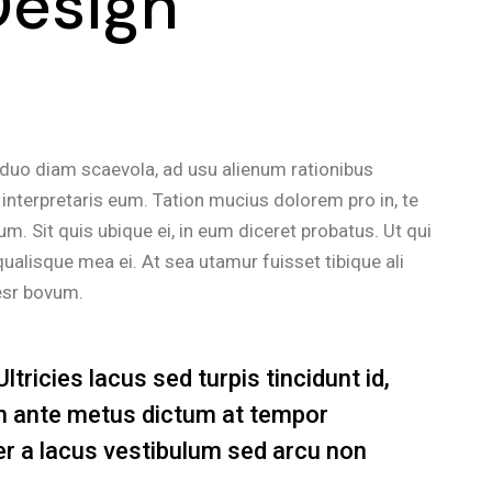
Design
 duo diam scaevola, ad usu alienum rationibus
interpretaris eum. Tation mucius dolorem pro in, te
 Sit quis ubique ei, in eum diceret probatus. Ut qui
ualisque mea ei. At sea utamur fuisset tibique ali
esr bovum.
tricies lacus sed turpis tincidunt id,
 in ante metus dictum at tempor
 a lacus vestibulum sed arcu non