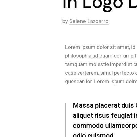
in Logo 
by
Selene Lazcarro
Lorem ipsum dolor sit amet, id
philosophia,ad etiam corrumpit 
tamquam molestie imperdiet cum.
case verterem, simul perfecto q
quenean lor. Lorem ispum dolr
Massa placerat duis Ul
aliquet risus feugiat
commodo ullamcorper
odio euismod.