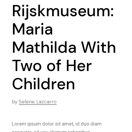
Rijskmuseum:
Maria
Mathilda With
Two of Her
Children
by
Selene Lazcarro
Lorem ipsum dolor sit amet, id duo diam
scaevola, ad usu alienum rationibus