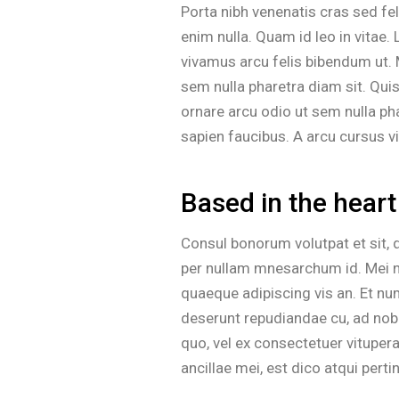
Porta nibh venenatis cras sed fel
enim nulla. Quam id leo in vitae.
vivamus arcu felis bibendum ut. M
sem nulla pharetra diam sit. Quis
ornare arcu odio ut sem nulla p
sapien faucibus. A arcu cursus vi
Based in the heart
Consul bonorum volutpat et sit,
per nullam mnesarchum id. Mei n
quaeque adipiscing vis an. Et n
deserunt repudiandae cu, ad nobi
quo, vel ex consectetuer vitupe
ancillae mei, est dico atqui perti