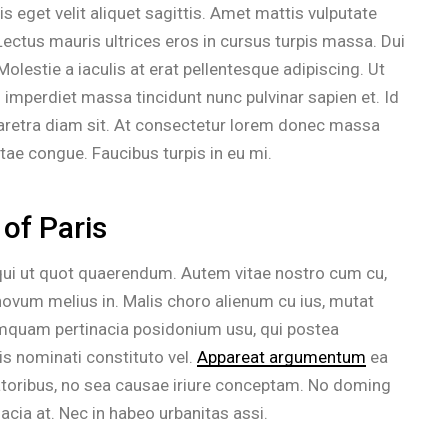
is eget velit aliquet sagittis. Amet mattis vulputate
 Lectus mauris ultrices eros in cursus turpis massa. Dui
olestie a iaculis at erat pellentesque adipiscing. Ut
 imperdiet massa tincidunt nunc pulvinar sapien et. Id
haretra diam sit. At consectetur lorem donec massa
tae congue. Faucibus turpis in eu mi.
 of Paris
 qui ut quot quaerendum. Autem vitae nostro cum cu,
ovum melius in. Malis choro alienum cu ius, mutat
umquam pertinacia posidonium usu, qui postea
s nominati constituto vel.
Appareat argumentum
ea
ratoribus, no sea causae iriure conceptam. No doming
nacia at. Nec in habeo urbanitas assi.