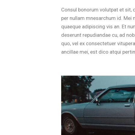
Consul bonorum volutpat et sit,
per nullam mnesarchum id. Mei n
quaeque adipiscing vis an. Et n
deserunt repudiandae cu, ad nobi
quo, vel ex consectetuer vitupe
ancillae mei, est dico atqui pert