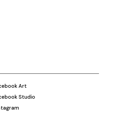
cebook Art
cebook Studio
stagram