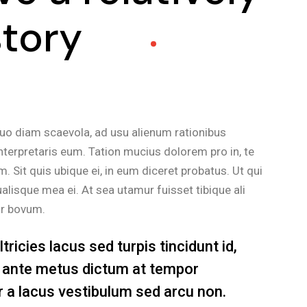
story
duo diam scaevola, ad usu alienum rationibus
nterpretaris eum. Tation mucius dolorem pro in, te
Sit quis ubique ei, in eum diceret probatus. Ut qui
alisque mea ei. At sea utamur fuisset tibique ali
sr bovum.
ricies lacus sed turpis tincidunt id,
in ante metus dictum at tempor
a lacus vestibulum sed arcu non.