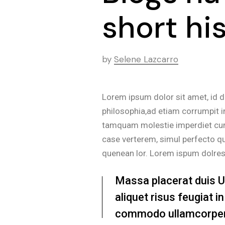
short hi
by
Selene Lazcarro
Lorem ipsum dolor sit amet, id 
philosophia,ad etiam corrumpit i
tamquam molestie imperdiet cum. 
case verterem, simul perfecto qu
quenean lor. Lorem ispum dolre
Massa placerat duis Ult
aliquet risus feugiat 
commodo ullamcorper 