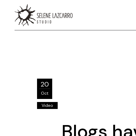
20
Oct
Video
Blogs hav