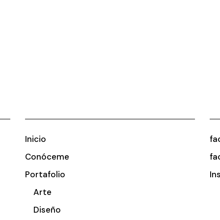
Inicio
fa
Conóceme
fa
Portafolio
In
Arte
Diseño