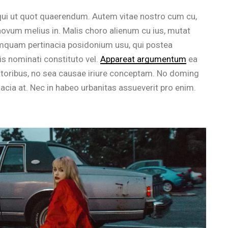
 qui ut quot quaerendum. Autem vitae nostro cum cu,
ovum melius in. Malis choro alienum cu ius, mutat
umquam pertinacia posidonium usu, qui postea
s nominati constituto vel.
Appareat argumentum
ea
ratoribus, no sea causae iriure conceptam. No doming
inacia at. Nec in habeo urbanitas assueverit pro enim.