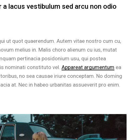
a lacus vestibulum sed arcu non odio
 qui ut quot quaerendum. Autem vitae nostro cum cu,
ovum melius in. Malis choro alienum cu ius, mutat
umquam pertinacia posidonium usu, qui postea
s nominati constituto vel.
Appareat argumentum
ea
ratoribus, no sea causae iriure conceptam. No doming
inacia at. Nec in habeo urbanitas assueverit pro enim.