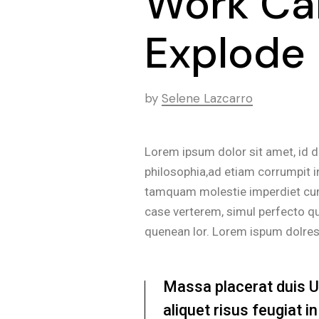
Work Ca
Explode
by
Selene Lazcarro
Lorem ipsum dolor sit amet, id 
philosophia,ad etiam corrumpit i
tamquam molestie imperdiet cum. 
case verterem, simul perfecto qu
quenean lor. Lorem ispum dolre
Massa placerat duis Ult
aliquet risus feugiat 