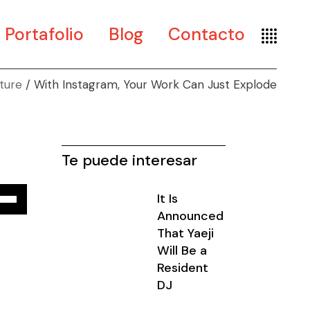
Portafolio
Blog
Contacto
ture
With Instagram, Your Work Can Just Explode
Arte
Diseño
Museografía
Te puede interesar
iza
It Is
Announced
las
That Yaeji
Will Be a
Resident
cha
DJ
iba/abajo
a