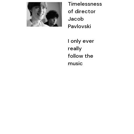
Timelessness
entar
of director
Jacob
minuir
Pavlovski
I only ever
umen.
really
follow the
music