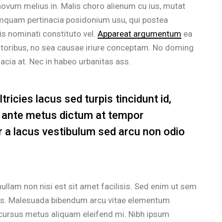
ovum melius in. Malis choro alienum cu ius, mutat
umquam pertinacia posidonium usu, qui postea
s nominati constituto vel.
Appareat argumentum
ea
ratoribus, no sea causae iriure conceptam. No doming
nacia at. Nec in habeo urbanitas ass.
ricies lacus sed turpis tincidunt id,
in ante metus dictum at tempor
a lacus vestibulum sed arcu non odio
ullam non nisi est sit amet facilisis. Sed enim ut sem
llus. Malesuada bibendum arcu vitae elementum
Id cursus metus aliquam eleifend mi. Nibh ipsum