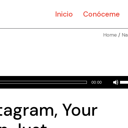
Inicio
Conóceme
Home
Na
Util
00:00
las
tec
tagram, Your
de
fle
arr
par