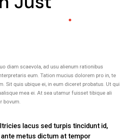
n Just
aum
o
dis
el
vol
duo diam scaevola, ad usu alienum rationibus
nterpretaris eum. Tation mucius dolorem pro in, te
Sit quis ubique ei, in eum diceret probatus. Ut qui
alisque mea ei. At sea utamur fuisset tibique ali
sr bovum.
ricies lacus sed turpis tincidunt id,
in ante metus dictum at tempor