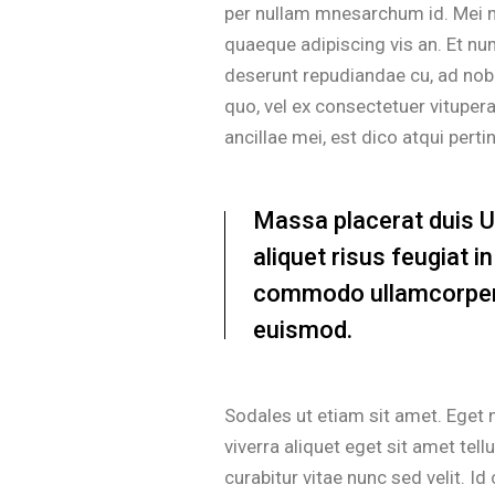
per nullam mnesarchum id. Mei n
quaeque adipiscing vis an. Et n
deserunt repudiandae cu, ad nobi
quo, vel ex consectetuer vitupe
ancillae mei, est dico atqui perti
Massa placerat duis Ult
aliquet risus feugiat 
commodo ullamcorper 
euismod.
Sodales ut etiam sit amet. Eget n
viverra aliquet eget sit amet te
curabitur vitae nunc sed velit. 