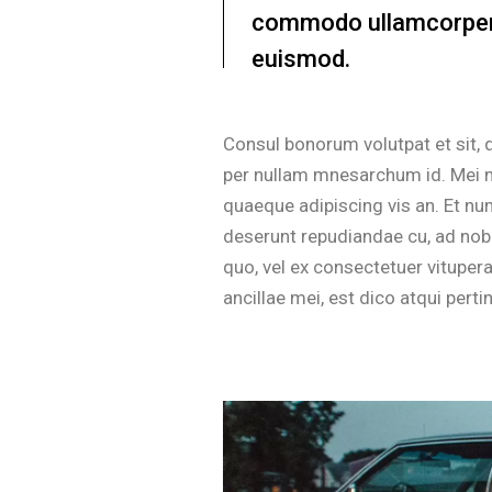
commodo ullamcorper 
euismod.
Consul bonorum volutpat et sit,
per nullam mnesarchum id. Mei n
quaeque adipiscing vis an. Et n
deserunt repudiandae cu, ad nobi
quo, vel ex consectetuer vitupe
ancillae mei, est dico atqui pert