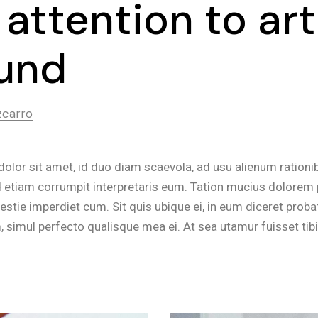
 attention to art
und
zcarro
olor sit amet, id duo diam scaevola, ad usu alienum rationi
 etiam corrumpit interpretaris eum. Tation mucius dolorem p
ie imperdiet cum. Sit quis ubique ei, in eum diceret probat
 simul perfecto qualisque mea ei. At sea utamur fuisset tibi