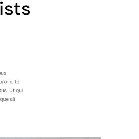
ists
bus
ro in, te
us. Ut qui
que ali