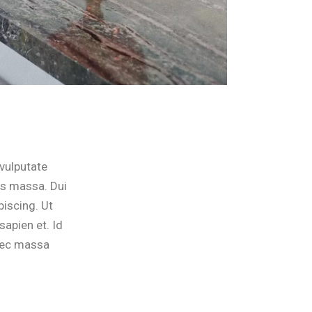
 vulputate
pis massa. Dui
piscing. Ut
sapien et. Id
onec massa