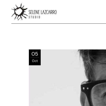
05
Oct