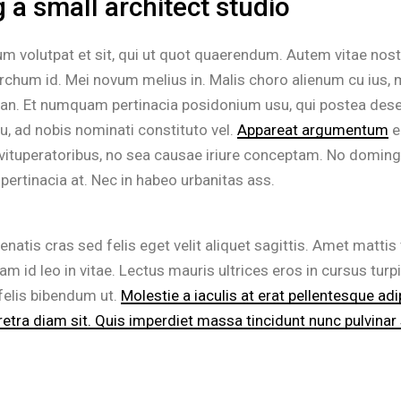
 a small architect studio
m volutpat et sit, qui ut quot quaerendum. Autem vitae nost
chum id. Mei novum melius in. Malis choro alienum cu ius,
s an. Et numquam pertinacia posidonium usu, qui postea des
, ad nobis nominati constituto vel.
Appareat argumentum
e
vituperatoribus, no sea causae iriure conceptam. No doming 
 pertinacia at. Nec in habeo urbanitas ass.
enatis cras sed felis eget velit aliquet sagittis. Amet mattis
am id leo in vitae. Lectus mauris ultrices eros in cursus tur
felis bibendum ut.
Molestie a iaculis at erat pellentesque adi
etra diam sit. Quis imperdiet massa tincidunt nunc pulvinar