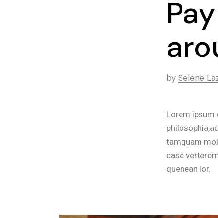
Pay
aro
by
Selene La
Lorem ipsum d
philosophia,ad
tamquam molest
case verterem,
quenean lor.