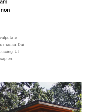
quam
 non
 vulputate
pis massa. Dui
piscing. Ut
sapien.