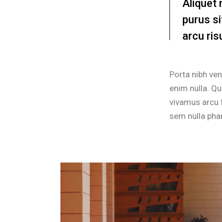
Aliquet 
purus s
arcu ris
Porta nibh ven
enim nulla. Qu
vivamus arcu f
sem nulla phar