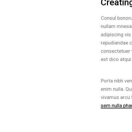
Creating
Consul bonoru
nullam mnesar
adipiscing vi
repudiandae cu
consectetuer 
est dico atqui
Porta nibh ven
enim nulla. Qu
vivamus arcu 
sem nulla phar