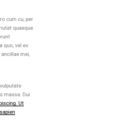
ro cum cu, per
 mutat quaeque
erunt
a quo, vel ex
ancillae mei,
 vulputate
pis massa. Dui
piscing. Ut
 sapien
.