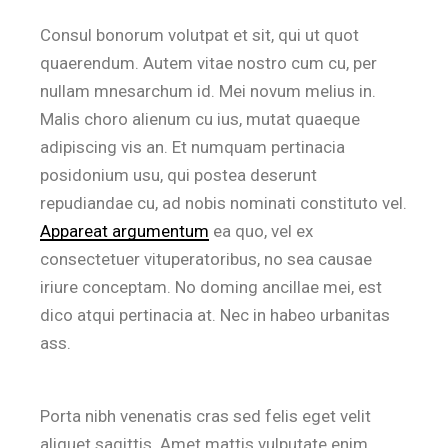
Consul bonorum volutpat et sit, qui ut quot
quaerendum. Autem vitae nostro cum cu, per
nullam mnesarchum id. Mei novum melius in.
Malis choro alienum cu ius, mutat quaeque
adipiscing vis an. Et numquam pertinacia
posidonium usu, qui postea deserunt
repudiandae cu, ad nobis nominati constituto vel.
Appareat argumentum
ea quo, vel ex
consectetuer vituperatoribus, no sea causae
iriure conceptam. No doming ancillae mei, est
dico atqui pertinacia at. Nec in habeo urbanitas
ass.
Porta nibh venenatis cras sed felis eget velit
aliquet sagittis. Amet mattis vulputate enim