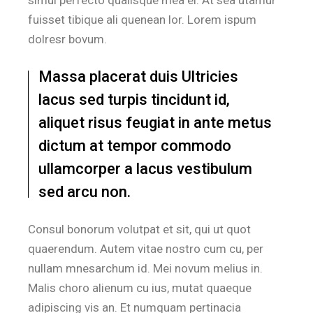
simul perfecto qualisque mea ei. At sea utamur
fuisset tibique ali quenean lor. Lorem ispum
dolresr bovum.
Massa placerat duis Ultricies
lacus sed turpis tincidunt id,
aliquet risus feugiat in ante metus
dictum at tempor commodo
ullamcorper a lacus vestibulum
sed arcu non.
Consul bonorum volutpat et sit, qui ut quot
quaerendum. Autem vitae nostro cum cu, per
nullam mnesarchum id. Mei novum melius in.
Malis choro alienum cu ius, mutat quaeque
adipiscing vis an. Et numquam pertinacia